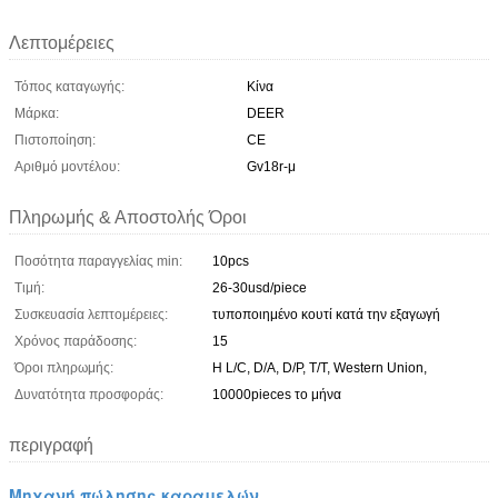
Λεπτομέρειες
Τόπος καταγωγής:
Κίνα
Μάρκα:
DEER
Πιστοποίηση:
CE
Αριθμό μοντέλου:
Gv18r-μ
Πληρωμής & Αποστολής Όροι
Ποσότητα παραγγελίας min:
10pcs
Τιμή:
26-30usd/piece
Συσκευασία λεπτομέρειες:
τυποποιημένο κουτί κατά την εξαγωγή
Χρόνος παράδοσης:
15
Όροι πληρωμής:
Η L/C, D/A, D/P, T/T, Western Union,
Δυνατότητα προσφοράς:
10000pieces το μήνα
περιγραφή
Μηχανή πώλησης καραμελών