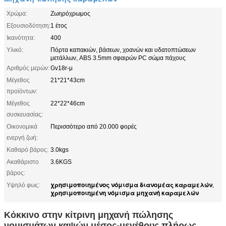
Χρώμα:
Ζωηρόχρωμος
Εξουσιοδότηση:
1 έτος
Ικανότητα:
400
Υλικό:
Πόρτα καπακιών, βάσεων, χοανών και υδατοπτώσεων
μετάλλων, ABS 3.5mm σφαιρών PC σώμα πάχους
Αριθμός μερών:
Gv18r-μ
Μέγεθος
21*21*43cm
προϊόντων:
Μέγεθος
22*22*46cm
συσκευασίας:
Οικονομικά
Περισσότερο από 20.000 φορές
ενεργή ζωή:
Καθαρό βάρος:
3.0kgs
Ακαθάριστο
3.6KGS
βάρος:
χρησιμοποιημένος νόμισμα διανομέας καραμελών
Υψηλό φως:
,
χρησιμοποιημένη νόμισμα μηχανή καραμελών
Κόκκινο στην κίτρινη μηχανή πώλησης
νομισμάτων καψών μέσος-μεγέθους πλήρως