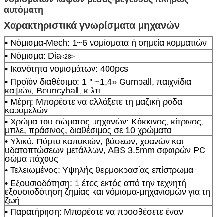
αυτόματη
Χαρακτηριστικά γνωρίσματα μηχανών
• Νόμισμα-Mech: 1~6 νομίσματα ή σημεία κομματιών
• Νόμισμα: Dia
<28>
• Ικανότητα νομισμάτων: 400pcs
• Προϊόν διαθέσιμο: 1 '' ~1,4» Gumball, παιχνίδια
καψών, Bouncyball, κ.λπ.
• Μέρη: Μπορέστε να αλλάξετε τη μαζική ρόδα
καραμελών
• Χρώμα του σώματος μηχανών: Κόκκινος, κίτρινος,
μπλε, πράσινος, διαθέσιμος σε 10 χρώματα
• Υλικό: Πόρτα καπακιών, βάσεων, χοανών και
υδατοπτώσεων μετάλλων, ABS 3.5mm σφαιρών PC
σώμα πάχους
• Τελειωμένος: Υψηλής θερμοκρασίας επίστρωμα
• Εξουσιοδότηση: 1 έτος εκτός από την τεχνητή
εξουσιοδότηση ζημίας και νόμισμα-μηχανισμών για τη
ζωή
• Παρατήρηση: Μπορέστε να προσθέσετε έναν