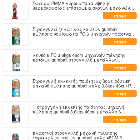
Σφαίρα PMMA γύρω από το υψηλής
θερμοκρασίας επίστρωμα σκονών μηχανών
πώλησης
επαφή
Στρογγυλά ζελατίνας κοιλιών gumball
πώλησης νομίσματα PC 6 μηχανών πράσινα
3.6kgs 46cm για τη λεωφόρο
επαφή
λευκό 6 PC 3.6kgs 46cm μηχανών πώλησης
παιδιών gumball στρογγυλό μετάλλων
νομισμάτων για τη λεωφόρο
επαφή
Στρογγυλή εκλεκτής ποιότητας βορειοδυτική
μηχανή πώλησης gumball μπλε 3.6kgs 46cm PC
για τη λεωφόρο
επαφή
Η στρογγυλή εκλεκτής ποιότητας μηχανή
πώλησης gumball 3.6kgs 46cm μέταλλο 6
νομίσματα για το παιχνίδι στρέφεται
επαφή
πλαστική στρογγυλή μηχανή πώλησης
καραμελών καψών gumball μπλε 45CM 6