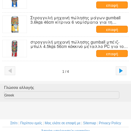
νομίσματα 1,4 ίντσα
επαφή
Στρογγυλή μηχανή πώλησης μάγων gumball
3.6kgs 46cm κίτρινα 6 νομίσματα για τη
λεωφόρο
επαφή
στρογγυλή μηχανή πώλησης gumball μπέιζ-
μπώλ 4.5kgs 56cm κόκκινο μέταλλο PC για το
κέντρο παιχνιδιών
επαφή
1 / 4
Γλώσσα αλλαγής
Greek
Σπίτι
|
Περίπου εμείς
|
Μας ελάτε σε επαφή με
|
Sitemap
|
Privacy Policy