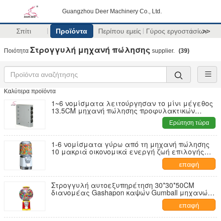
Guangzhou Deer Machinery Co., Ltd.
Σπίτι
Προϊόντα
Περίπου εμείς
Γύρος εργοστασίων
>>
Στρογγυλή μηχανή πώλησης
Ποιότητα
supplier.
(39)
Καλύτερα προϊόντα
1~6 νομίσματα λειτούργησαν το μίνι μέγεθος
13.5CM μηχανή πώλησης προφυλακτικών
ύψους 22.5kg
Ερώτηση τώρα
1-6 νομίσματα γύρω από τη μηχανή πώλησης
10 μακριά οικονομικά ενεργή ζωή επιλογής
χρωμάτων
επαφή
Στρογγυλή αυτοεξυπηρέτηση 30*30*50CM
διανομέας Gashapon καψών Gumball μηχανών
πώλησης
επαφή