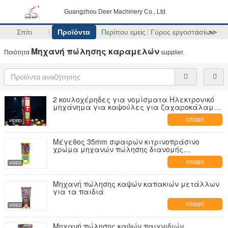
Guangzhou Deer Machinery Co., Ltd.
Σπίτι
Προϊόντα
Περίπου εμείς
Γύρος εργοστασίων
>>
Μηχανή πώλησης καραμελών
Ποιότητα
supplier.
2 κουλοχέρηδες για νομίσματα Ηλεκτρονικό
μηχάνημα για καψούλες για ζαχαροκάλαμο
Καραμέλες Bouncy Ball και περισσότερα
επαφή
28*28*130CM
Μέγεθος 35mm σφαιρών κιτρινοπράσινο
χρώμα μηχανών πώλησης διανομής
παιχνιδιών
επαφή
Μηχανή πώλησης καψών καπακιών μετάλλων
για τα παιδιά
επαφή
Μηχανή πώλησης καψών παιχνιδιών