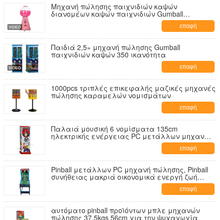
Μηχανή πώλησης παιχνιδιών καψών
διανομέων καψών παιχνιδιών Gumball
νομισμάτων περίπτερων για τα καταστήματα
επαφή
Παιδιά 2,5» μηχανή πώλησης Gumball
παιχνιδιών καψών 350 ικανότητα
επαφή
1000pcs τριπλές επικεφαλής μαζικές μηχανές
πώλησης καραμελών νομισμάτων
επαφή
Παλαιά μουσική 6 νομίσματα 135cm
ηλεκτρικής ενέργειας PC μετάλλων μηχανών
Gumball λεωφόρων
επαφή
Pinball μετάλλων PC μηχανή πώλησης, Pinball
συνήθειας μακριά οικονομικά ενεργή ζωή
μηχανών
επαφή
αυτόματο pinball προϊόντων μπλε μηχανών
πώλησης 37.5kgs 56cm για την ψυχαγωγία