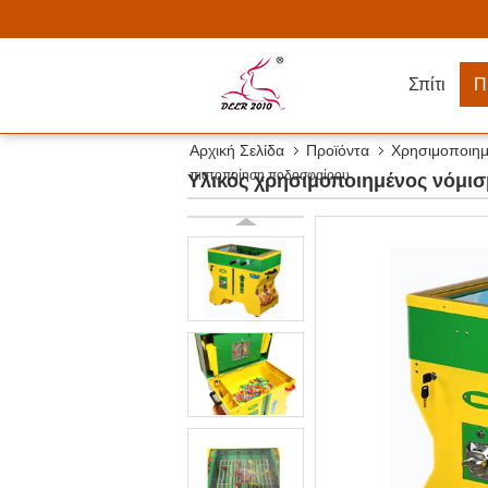
Σπίτι
Π
Αρχική Σελίδα
Προϊόντα
Χρησιμοποιημ
πιστοποίηση ποδοσφαίρου
Υλικός χρησιμοποιημένος νόμι