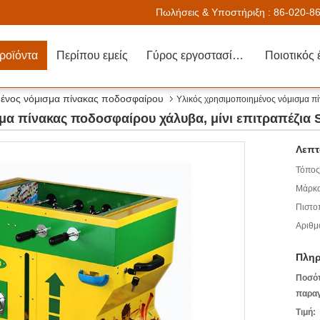
Πωλήσεις & Υποστήριξη :
86-020-8
ροϊόντα
Περίπου εμείς
Γύρος εργοστασίων
Ποιοτικός 
ένος νόμισμα πίνακας ποδοσφαίρου
Υλικός χρησιμοποιημένος νόμισμα πί
σμα πίνακας ποδοσφαίρου χάλυβα, μίνι επιτραπέζι
Λεπτ
Τόπος
Μάρκα
Πιστο
Αριθμ
Πληρ
Ποσό
παραγ
Τιμή: