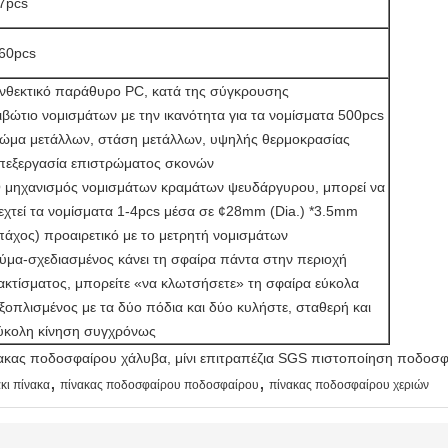
7pcs
60pcs
νθεκτικό παράθυρο PC, κατά της σύγκρουσης
ιβώτιο νομισμάτων με την ικανότητα για τα νομίσματα 500pcs
ώμα μετάλλων, στάση μετάλλων, υψηλής θερμοκρασίας
πεξεργασία επιστρώματος σκονών
 μηχανισμός νομισμάτων κραμάτων ψευδάργυρου, μπορεί να
εχτεί τα νομίσματα 1-4pcs μέσα σε ¢28mm (Dia.) *3.5mm
πάχος) προαιρετικό με το μετρητή νομισμάτων
ύμα-σχεδιασμένος κάνει τη σφαίρα πάντα στην περιοχή
ακτίσματος, μπορείτε «να κλωτσήσετε» τη σφαίρα εύκολα
ξοπλισμένος με τα δύο πόδια και δύο κυλήστε, σταθερή και
ύκολη κίνηση συγχρόνως
,
,
κι πίνακα
πίνακας ποδοσφαίρου ποδοσφαίρου
πίνακας ποδοσφαίρου χεριών