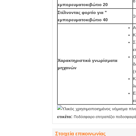
8
εμπορευματοκιβώτιο 20
Στέλνοντας φορτίο για "
1
εμπορευματοκιβώτιο 40
Α
Κ
Σ
ε
Ο
Χαρακτηριστικά γνωρίσματα
δ
μηχανών
(
Κ
λ
Ε
ε
ετικέτα:
Ποδόσφαιρο επιτραπέζιο ποδοσφαιρά
Στοιχεία επικοινωνίας