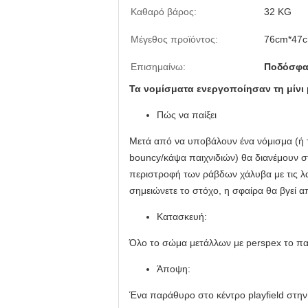
Καθαρό βάρος:
32 KG
Μέγεθος προϊόντος:
76cm*47
Επισημαίνω:
Ποδόσφαι
Τα νομίσματα ενεργοποίησαν τη μίν
Πώς να παίξει
Μετά από να υποβάλουν ένα νόμισμα (ή τ
bouncy/κάψα παιχνιδιών) θα διανέμουν σ
περιστροφή των ράβδων χάλυβα με τις λασ
σημειώνετε το στόχο, η σφαίρα θα βγεί α
Κατασκευή:
Όλο το σώμα μετάλλων με perspex το παρ
Άποψη:
Ένα παράθυρο στο κέντρο playfield στην