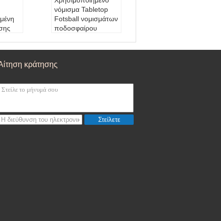
Χρησιμοποιημένο
νόμισμα Tabletop
μένη
Fotsball νομισμάτων
σης
ποδοσφαίρου
 την
ποδόσφαιρο εύκολα
κινούμενα 60cm για
 το
τη λεωφόρο
Αίτηση κράτησης
διών
Μέγεθος μηχανών:
ανών:
36*75*56CM (συνολ
ικό ύψος 119CM)
κευα
Μέγεθος συσκευα
78CM
σίας:
72*48*60CM
ών:
π
Εξουσιοδότηση:
1
Στείλετε
εισαγω
έτος
τάλλω
Νόμισμα-mach:
1-
λλων,
6coins (ή προσαρμο
κρασί
σμένος) Όλα τα μέρ
α επισ
η μετάλλων
ch:
1-
οσαρμο
τα μέρ