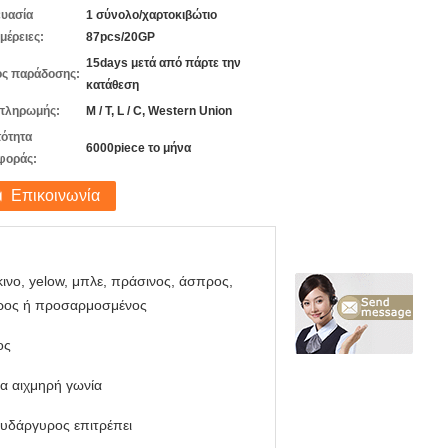
υασία
1 σύνολο/χαρτοκιβώτιο
μέρειες:
87pcs/20GP
15days μετά από πάρτε την
ς παράδοσης:
κατάθεση
πληρωμής:
Μ / Τ, L / C, Western Union
ότητα
6000piece το μήνα
φοράς:
Επικοινωνία
ινο, yelow, μπλε, πράσινος, άσπρος,
ρος ή προσαρμοσμένος
ος
α αιχμηρή γωνία
υδάργυρος επιτρέπει