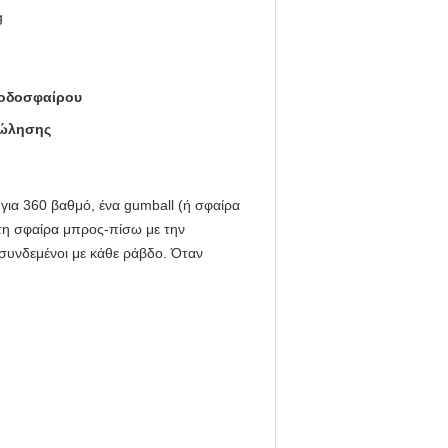
g
οδοσφαίρου
πώλησης
για 360 βαθμό, ένα gumball (ή σφαίρα
 τη σφαίρα μπρος-πίσω με την
 συνδεμένοι με κάθε ράβδο. Όταν