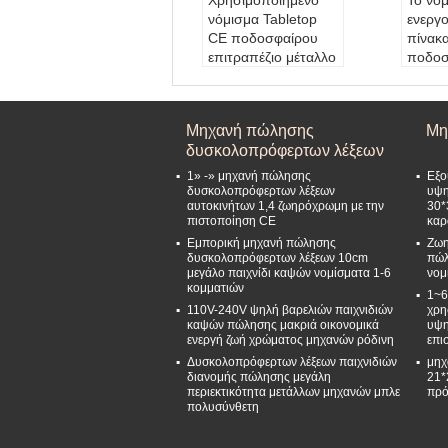
Χρησιμοποιημένο
Το νό
νόμισμα Tabletop
ενεργ
CE ποδοσφαίρου
πίνακ
επιτραπέζιο μέταλλο
ποδοσ
37.5kgs
το υψ
ποδοσφαίρου για το
PC πρ
κέντρο παιχνιδιών
76cm 
Μηχανή πώλησης
Μη
Μέγεθος μηχανών:
λεωφ
δυσκολοπρόφερτων λέξεων
76*47*76CM
Χρώμ
Μέγεθος συσκευα
χρωμ
1» -» μηχανή πώλησης
Εξο
σίας:
81*57*78CM
Εξου
δυσκολοπρόφερτων λέξεων
υψη
αυτοκινήτων 1,4 ζωηρόχρωμη με την
30*
Εξουσιοδότηση:
1
έτος
πιστοποίηση CE
καρ
έτος
Τάση
Εμπορική μηχανή πώλησης
Ζωη
Νόμισμα-mach:
1-
Νόμι
δυσκολοπρόφερτων λέξεων 10cm
πώλ
6coins (ή προσαρμο
6 νομ
μεγάλο παιχνίδι καψών νομίσματα 1-6
νομ
σμένος) Όλα τα μέρ
ών
κομματιών
1~6
η μετάλλων
110V-240V ψηλή βαρελιών παιχνιδιών
χρη
καψών πώλησης μακριά οικονομικά
υψη
ενεργή ζωή χρώματος μηχανών ρόδινη
επι
Δυσκολοπρόφερτων λέξεων παιχνιδιών
μηχ
διανομής πώλησης μεγάλη
21*
περιεκτικότητα μετάλλων μηχανών μπλε
πρό
πολυσύνθετη