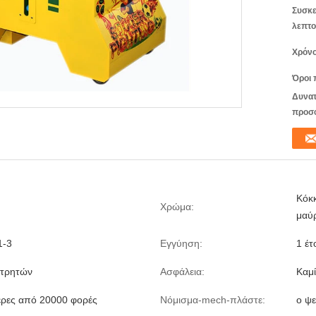
Συσκε
λεπτο
Χρόνο
Όροι 
Δυνατ
προσ
Κόκκ
Χρώμα:
μαύ
1-3
Εγγύηση:
1 έτ
ετρητών
Ασφάλεια:
Καμί
ερες από 20000 φορές
Νόμισμα-mech-πλάστε:
ο ψε