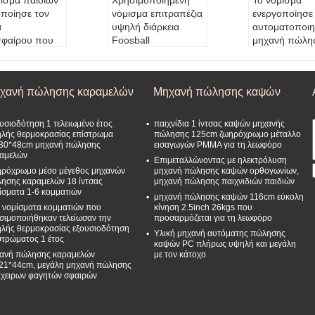
μισμα παιδιών
Χρησιμοποιημένη
Το νόμισμα
οποίησε τον
νόμισμα επιτραπέζια
ενεργοποίησε
α
υψηλή διάρκεια
αυτοματοποιη
φαίρου που
Foosball
μηχανή πώλη
ηλό μέταλλο
ποδοσφαίρου για το
ποδοσφαίρου
οσάρμοσε
περιβάλλον παιδιών
πίνακας 6
45kgs για τη
Μέγεθος μηχανών:
νομίσματα για
χανή πώλησης καραμελών
Μηχανή πώλησης καψών
όρο
76*47*76CM
κέντρο παιχνι
α:
επιλογή 10
Μέγεθος συσκευα
Μέγεθος μηχ
άτων
σίας:
81*57*78CM
76*47*76CM
υσιοδότηση 1 τελειωμένο έτος
παιχνίδια 1 ίντσας καψών μηχανής
σιοδότηση:
1
Υλικό μηχανών:
π
Μέγεθος συσ
λής θερμοκρασίας επίστρωμα
πώλησης 125cm ζωηρόχρωμο μέταλλο
30*48cm μηχανή πώλησης
εισαγωγών PMMA για τη λεωφόρο
αράθυρο PC εισαγω
σίας:
81*57*
αμελών
:
κανένας
γών, σώμα μετάλλω
Υλικό μηχαν
Επιμεταλλώνοντας με ηλεκτρόλυση
ρόχρωμο μέσο μέγεθος μηχανών
μηχανή πώλησης καψών ορθογωνίων,
σμα-Mech:
1-
ν, στάση μετάλλων,
αράθυρο PC 
ησης καραμελών 18 ίντσας
μηχανή πώλησης παιχνιδιών παιδιών
ίσματα κομματι
υψηλής θερμοκρασί
γών, σώμα με
ίσματα 1-6 κομματιών
μηχανή πώλησης καψών 116cm εύκολη
ας επεξεργασία επισ
ν, στάση μετά
 νομίσματα κομματιών που
κίνηση 2.5inch 26kgs που
τρώματος σ
υψηλής θερμο
σιμοποιήθηκαν τελείωσαν την
προσαρμόζεται για τη λεωφόρο
Νόμισμα-mach:
1-
ας επεξεργασί
λής θερμοκρασίας εξουσιοδότηση
Υλική μηχανή αυτόματης πώλησης
στρώματος 1 έτος
4coins (ή προσαρμο
τρώματος σ
καψών PC πλήρως υψηλή και μεγάλη
σμένος) Όλα τα μέρ
Νόμισμα-ma
ανή πώλησης καραμελών
με τον κάτοχο
21*44cm, μεγάλη μηχανή πώλησης
η μετάλλων
6coins (ή πρ
χειρων φαγητών σφαιρών
σμένος) Όλα 
η μετάλλων