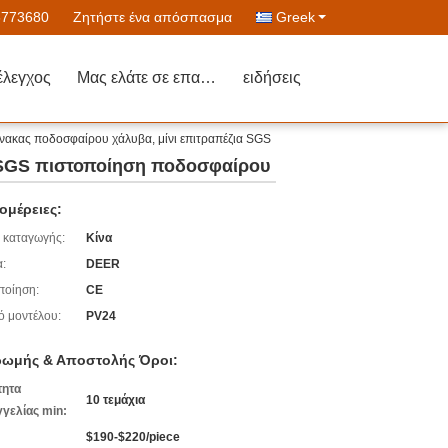
6773680
Ζητήστε ένα απόσπασμα
Greek
έλεγχος
Μας ελάτε σε επαφή με
ειδήσεις
νακας ποδοσφαίρου χάλυβα, μίνι επιτραπέζια SGS
α SGS πιστοποίηση ποδοσφαίρου
ομέρειες:
 καταγωγής:
Κίνα
:
DEER
ποίηση:
CE
ό μοντέλου:
PV24
ωμής & Αποστολής Όροι:
τητα
10 τεμάχια
γελίας min:
$190-$220/piece