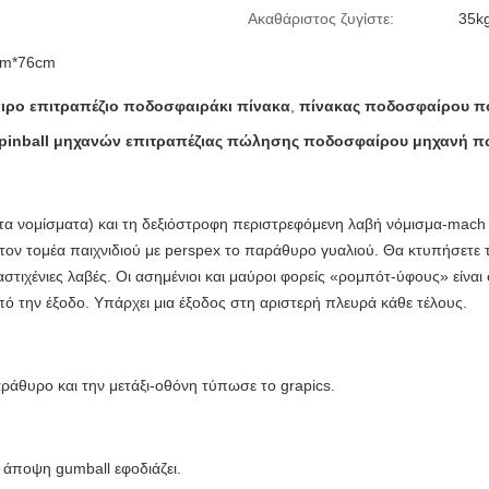
Ακαθάριστος ζυγίστε:
35k
cm*76cm
ρο επιτραπέζιο ποδοσφαιράκι πίνακα
,
πίνακας ποδοσφαίρου π
ι pinball μηχανών επιτραπέζιας πώλησης ποδοσφαίρου μηχανή 
α νομίσματα) και τη δεξιόστροφη περιστρεφόμενη λαβή νόμισμα-mach 
τον τομέα παιχνιδιού με perspex το παράθυρο γυαλιού. Θα κτυπήσετε
τιχένιες λαβές. Οι ασημένιοι και μαύροι φορείς «ρομπότ-ύφους» είναι
πό την έξοδο. Υπάρχει μια έξοδος στη αριστερή πλευρά κάθε τέλους.
άθυρο και την μετάξι-οθόνη τύπωσε το grapics.
 άποψη gumball εφοδιάζει.