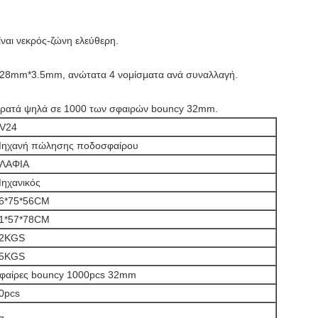
είναι νεκρός-ζώνη ελεύθερη.
ε 28mm*3.5mm, ανώτατα 4 νομίσματα ανά συναλλαγή.
ρατά ψηλά σε 1000 των σφαιρών bouncy 32mm.
V24
ηχανή πώλησης ποδοσφαίρου
ΛΑΦΙΑ
ηχανικός
6*75*56CM
1*57*78CM
2KGS
5KGS
φαίρες bouncy 1000pcs 32mm
0pcs