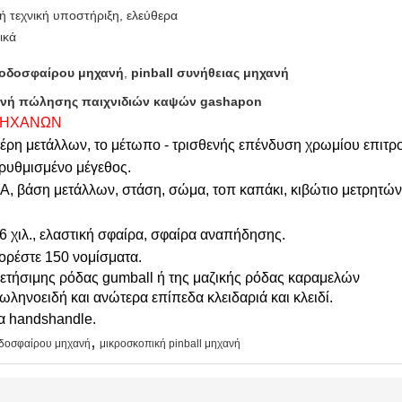
ή τεχνική υποστήριξη, ελεύθερα
ικά
ποδοσφαίρου μηχανή
,
pinball συνήθειας μηχανή
χανή πώλησης παιχνιδιών καψών gashapon
ΜΗΧΑΝΩΝ
μέρη μετάλλων, το μέτωπο - τρισθενής επένδυση χρωμίου επιτρο
 ρυθμισμένο μέγεθος.
, βάση μετάλλων, στάση, σώμα, τοπ καπάκι, κιβώτιο μετρητών
36 χιλ., ελαστική σφαίρα, σφαίρα αναπήδησης.
πορέστε 150 νομίσματα.
θετήσιμης ρόδας gumball ή της μαζικής ρόδας καραμελών
ωληνοειδή και ανώτερα επίπεδα κλειδαριά και κλειδί.
μα handshandle.
,
οδοσφαίρου μηχανή
μικροσκοπική pinball μηχανή