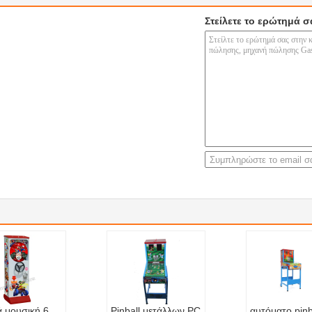
Στείλετε το ερώτημά σ
ά μουσική 6
Pinball μετάλλων PC
αυτόματο pinb