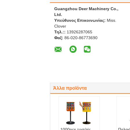
Guangzhou Deer Machinery Co.,
Ltd.
Υπεύθυνος Επικοινωνίας:
Miss.
Clover
Τηλ.::
13926287065
Φαξ:
86-020-86773690
Άλλα προϊόντα
1000pcs τριπλές
Παλαι