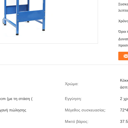
Συσκε
λεπτο
Χρόνο
Όροι 
Δυνατ
προσ
Κόκκ
Χρώμα:
άσπ
cm (με τη στάση (
Εγγύηση:
2 χρ
ηχανή πώλησης
Μέγεθος συσκευασίας:
72*
Μικτό βάρος:
37.