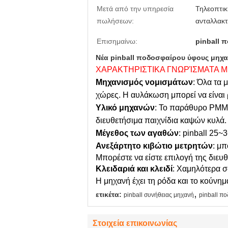
Μετά από την υπηρεσία
Τηλεοπτικ
πωλήσεων:
ανταλλακτ
Επισημαίνω:
pinball 
Νέα pinball ποδοσφαίρου ύφους μη
ΧΑΡΑΚΤΗΡΙΣΤΙΚΑ ΓΝΩΡΊΣΜΑΤΑ 
Μηχανισμός νομισμάτων
: Όλα τα 
χώρες. Η αυλάκωση μπορεί να είναι
Υλικό μηχανών
: Το παράθυρο PMMA
διευθετήσιμα παιχνίδια καψών κυλά.
Μέγεθος των αγαθών
: pinball 25~
Ανεξάρτητο κιβώτιο μετρητών
: μ
Μπορέστε να είστε επιλογή της διευ
Κλειδαριά και κλειδί
: Χαμηλότερα σ
Η μηχανή έχει τη ρόδα και το κούνη
,
ετικέτα:
pinball συνήθειας μηχανή
pinball π
Στοιχεία επικοινωνίας