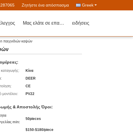
6287065
Ζητήστε ένα απόσπασμα
Greek
έλεγχος
Μας ελάτε σε επαφή με
ειδήσεις
n παιχνιδιών καψών
ψών
ομέρειες:
 καταγωγής:
Κίνα
:
DEER
ποίηση:
CE
ό μοντέλου:
PV22
ωμής & Αποστολής Όροι:
τητα
50pieces
γελίας min:
$150-$180/piece