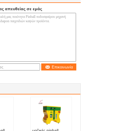
ας απευθείας σε εμάς
Επικοινωνία
all
μαζικές pinball