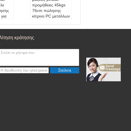
λε
προμήθειες 45kgs
ησης
76cm πώλησης
 για
κίτρινο PC μετάλλων
α
για το βίντεο arcade
ογή 10
Χρώμα:
Πορτοκάλι
Εξουσιοδότηση:
1
Αίτηση κράτησης
ηση:
1
έτη
Τάση:
κανένας
ς
Νόμισμα-Mech:
1~
ch:
1-
6 νομίσματα κομματι
ομματι
ών
Στείλετε