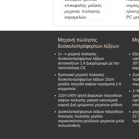
επικεφαλής μαζικές
νομίσ
μηχανές πώλησης
ηλεκτρ
καραμελών
PC με
νομισμάτων
μηχαν
Χρώμα:
ζωηρόχρω
λεωφ
μος
Χρώμ
Μηχανή πώλησης
Μη
Εξουσιοδότηση:
1
Εξου
δυσκολοπρόφερτων λέξεων
έτος
έτος
Ικανότητα:
1000
Τάση
1» -» μηχανή πώλησης
Εξο
Υλικό:
Πόρτα καπα
Νόμι
δυσκολοπρόφερτων λέξεων
υψη
αυτοκινήτων 1,4 ζωηρόχρωμη με την
30*
κιών, βάσεων, χοαν
6 νομ
πιστοποίηση CE
καρ
ών, δαχτυλιδιών και
ών
Εμπορική μηχανή πώλησης
Ζωη
υδατοπτώσεων ρίψε
δυσκολοπρόφερτων λέξεων 10cm
πώλ
ων κύβων μετάλλω
μεγάλο παιχνίδι καψών νομίσματα 1-6
νομ
ν, παράθυρο PC με
κομματιών
1~6
τ
110V-240V ψηλή βαρελιών παιχνιδιών
χρη
καψών πώλησης μακριά οικονομικά
υψη
ενεργή ζωή χρώματος μηχανών ρόδινη
επι
Δυσκολοπρόφερτων λέξεων παιχνιδιών
μηχ
διανομής πώλησης μεγάλη
21*
περιεκτικότητα μετάλλων μηχανών μπλε
πρό
πολυσύνθετη