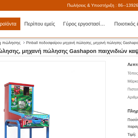
Πωλήσεις & Υποστήριξη :
86--1392
ροϊόντα
Περίπου εμείς
Γύρος εργοστασίων
Ποιοτικός 
νή πώλησης
Pinball ποδοσφαίρου μηχανή πώλησης, μηχανή πώλησης Gashapo
πώλησης, μηχανή πώλησης Gashapon παιχνιδιών κα
Λεπτ
Τόπος
Μάρκα
Πιστο
Αριθμ
Πληρ
Ποσό
παραγ
Τιμή: