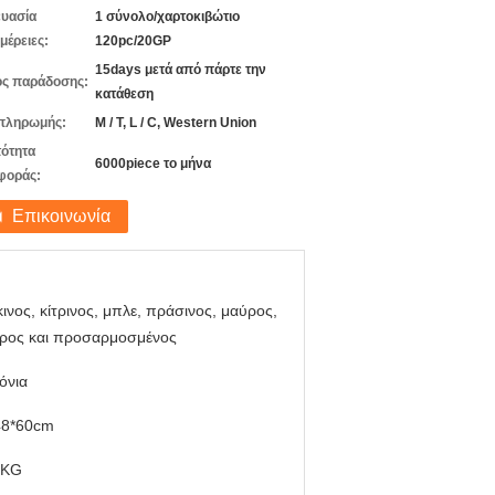
υασία
1 σύνολο/χαρτοκιβώτιο
μέρειες:
120pc/20GP
15days μετά από πάρτε την
ς παράδοσης:
κατάθεση
πληρωμής:
Μ / Τ, L / C, Western Union
ότητα
6000piece το μήνα
φοράς:
Επικοινωνία
ινος, κίτρινος, μπλε, πράσινος, μαύρος,
ρος και προσαρμοσμένος
όνια
48*60cm
5KG