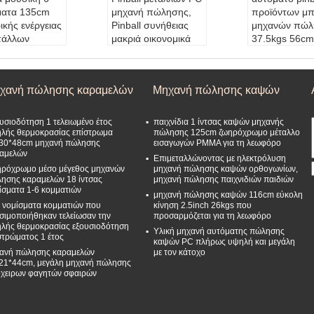
ματα 135cm
μηχανή πώλησης,
προϊόντων μπ
ικής ενέργειας
Pinball συνήθειας
μηχανών πώλ
τάλλων
μακριά οικονομικά
37.5kgs 56cm
ών Gumball
ενεργή ζωή μηχανών
την ψυχαγωγί
όρων
Χρώμα:
Κόκκινος, κ
Χρώμα:
επιλ
α:
άσπρος
ίτρινος, μπλε, πράσι
χρωμάτων
χανή πώλησης καραμελών
Μηχανή πώλησης καψών
σιοδότηση:
1
νος, άσπρος, μαύρο
Εξουσιοδότ
ς
έτος
:
Κανένας
Εξουσιοδότηση:
1
Τάση:
κανένα
υσιοδότηση 1 τελειωμένο έτος
παιχνίδια 1 ίντσας καψών μηχανής
σμα-mach:
1-
έτος
Νόμισμα-ma
λής θερμοκρασίας επίστρωμα
πώλησης 125cm ζωηρόχρωμο μέταλλο
30*48cm μηχανή πώλησης
εισαγωγών PMMA για τη λεωφόρο
ίσματα κομματι
Ικανότητα:
500
6 νομίσματα κ
αμελών
Υλικό:
Όλο το σώμ
ών
Επιμεταλλώνοντας με ηλεκτρόλυση
ρόχρωμο μέσο μέγεθος μηχανών
μηχανή πώλησης καψών ορθογωνίων,
α μετάλλων, παράθυ
ησης καραμελών 18 ίντσας
μηχανή πώλησης παιχνιδιών παιδιών
ρο PC με τη UV προ
ίσματα 1-6 κομματιών
μηχανή πώλησης καψών 116cm εύκολη
στασία
 νομίσματα κομματιών που
κίνηση 2.5inch 26kgs που
σιμοποιήθηκαν τελείωσαν την
προσαρμόζεται για τη λεωφόρο
λής θερμοκρασίας εξουσιοδότηση
Υλική μηχανή αυτόματης πώλησης
στρώματος 1 έτος
καψών PC πλήρως υψηλή και μεγάλη
ανή πώλησης καραμελών
με τον κάτοχο
21*44cm, μεγάλη μηχανή πώλησης
χειρων φαγητών σφαιρών