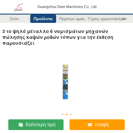
Guangzhou Deer Machinery Co., Ltd.
Σπίτι
Προϊόντα
Περίπου εμείς
Γύρος εργοστασίων
>>
3 το ψηλό μέταλλο 6 νομισμάτων μηχανών
πώλησης καψών ροδών τύπων για την έκθεση
παρουσιάζει
Καλύτερη τιμή
επαφή