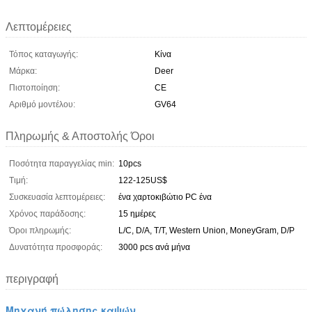
Λεπτομέρειες
Τόπος καταγωγής:
Κίνα
Μάρκα:
Deer
Πιστοποίηση:
CE
Αριθμό μοντέλου:
GV64
Πληρωμής & Αποστολής Όροι
Ποσότητα παραγγελίας min:
10pcs
Τιμή:
122-125US$
Συσκευασία λεπτομέρειες:
ένα χαρτοκιβώτιο PC ένα
Χρόνος παράδοσης:
15 ημέρες
Όροι πληρωμής:
L/C, D/A, T/T, Western Union, MoneyGram, D/P
Δυνατότητα προσφοράς:
3000 pcs ανά μήνα
περιγραφή
Μηχανή πώλησης καψών