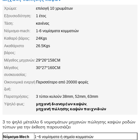
Χρώμα:
επιλογή 10 χρωμάτων
Εξουσιοδότηση:
1 έτος
Τάση:
κανένας
Νόμισμα-mach:
1-6 νομίσματα κομματιών
Καθαρό βάρος:
24Kgs
Ακαθάριστο
26.5Kgs
βάρος:
Μέγεθος μηχανών:
29*26*158CM
Μέγεθος
30*27*160CM
συσκευασίας:
Οικονομικά ενεργή
Περισσότερο από 20000 φορές
ζωή:
Παρατηρήσεις:
3 τύποι κυλούν 38mm, 52mm, 63mm
μηχανή διανομέων καψών
Υψηλό φως:
,
μηχανή πώλησης καψών παιχνιδιών
3 το ψηλό μέταλλο 6 νομισμάτων μηχανών πώλησης καψών ροδών
τύπων για την έκθεση παρουσιάζει
Νόμισμα-Mech
1~6 νομίσματα ή σημεία κομματιών