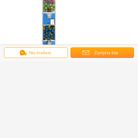
Να στείλετε
Ζητήστε ένα
μήνυμα
απόσπασμα
Λεπτομέρειες εργοστασίων