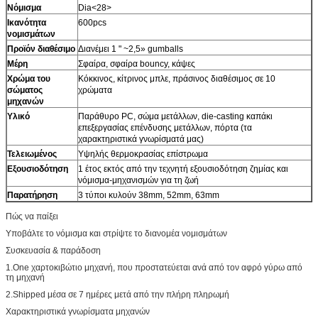
Νόμισμα
Dia<28>
Ικανότητα
600pcs
νομισμάτων
Προϊόν διαθέσιμο
Διανέμει 1 " ~2,5» gumballs
Μέρη
Σφαίρα, σφαίρα bouncy, κάψες
Χρώμα του
Κόκκινος, κίτρινος μπλε, πράσινος διαθέσιμος σε 10
σώματος
χρώματα
μηχανών
Υλικό
Παράθυρο PC, σώμα μετάλλων, die-casting καπάκι
επεξεργασίας επένδυσης μετάλλων, πόρτα (τα
χαρακτηριστικά γνωρίσματά μας)
Τελειωμένος
Υψηλής θερμοκρασίας επίστρωμα
Εξουσιοδότηση
1 έτος εκτός από την τεχνητή εξουσιοδότηση ζημίας και
νόμισμα-μηχανισμών για τη ζωή
Παρατήρηση
3 τύποι κυλούν 38mm, 52mm, 63mm
Πώς να παίξει
Υποβάλτε το νόμισμα και στρίψτε το διανομέα νομισμάτων
Συσκευασία & παράδοση
1.One χαρτοκιβώτιο μηχανή, που προστατεύεται ανά από τον αφρό γύρω από
τη μηχανή
2.Shipped μέσα σε 7 ημέρες μετά από την πλήρη πληρωμή
Χαρακτηριστικά γνωρίσματα μηχανών