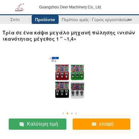
Guangzhou Deer Machinery Co., Ltd.
Σπίτι
Προϊόντα
Περίπου εμείς
Γύρος εργοστασίων
>>
Τρία σε ένα κάψα μεγάλο μηχανή πώλησης ιντσών
ικανότητας μέγεθος 1 '' ~1,4»
Καλύτερη τιμή
επαφή