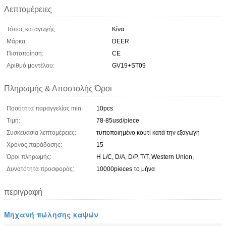
Λεπτομέρειες
Τόπος καταγωγής:
Κίνα
Μάρκα:
DEER
Πιστοποίηση:
CE
Αριθμό μοντέλου:
GV19+ST09
Πληρωμής & Αποστολής Όροι
Ποσότητα παραγγελίας min:
10pcs
Τιμή:
78-85usd/piece
Συσκευασία λεπτομέρειες:
τυποποιημένο κουτί κατά την εξαγωγή
Χρόνος παράδοσης:
15
Όροι πληρωμής:
Η L/C, D/A, D/P, T/T, Western Union,
Δυνατότητα προσφοράς:
10000pieces το μήνα
περιγραφή
Μηχανή πώλησης καψών