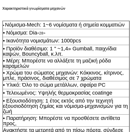
Χαρακτηριστικά γνωρίσματα μηχανών
Νόμισμα-Mech: 1~6 νομίσματα ή σημεία κομματιών
•
• Νόμισμα: Dia
<28>
• Ικανότητα νομισμάτων: 1000pcs
• Προϊόν διαθέσιμο: 1 '' ~1,4» Gumball, παιχνίδια
καψών, Bouncyball, κ.λπ.
• Μέρη: Μπορέστε να αλλάξετε τη μαζική ρόδα
καραμελών
• Χρώμα του σώματος μηχανών: Κόκκινος, κίτρινος,
μπλε, πράσινος, διαθέσιμος σε 7 χρώματα
• Υλικό: Όλο το σώμα μετάλλων, σφαίρα PC
• Τελειωμένος: Υψηλής θερμοκρασίας coatinge
• Εξουσιοδότηση: 1 έτος εκτός από την τεχνητή
εξουσιοδότηση ζημίας και νόμισμα-μηχανισμών για τη
ζωή
• Παρατήρηση: Μπορέστε να προσθέσετε αντίθετα
προς,
Ανακτήστε τα μετρητά από τη πίσω πόρτα, σύνδεσε