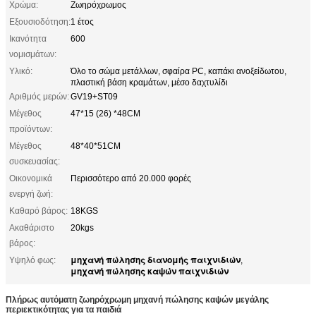
Χρώμα:
Ζωηρόχρωμος
Εξουσιοδότηση:
1 έτος
Ικανότητα
600
νομισμάτων:
Υλικό:
Όλο το σώμα μετάλλων, σφαίρα PC, καπάκι ανοξείδωτου,
πλαστική βάση κραμάτων, μέσο δαχτυλίδι
Αριθμός μερών:
GV19+ST09
Μέγεθος
47*15 (26) *48CM
προϊόντων:
Μέγεθος
48*40*51CM
συσκευασίας:
Οικονομικά
Περισσότερο από 20.000 φορές
ενεργή ζωή:
Καθαρό βάρος:
18KGS
Ακαθάριστο
20kgs
βάρος:
μηχανή πώλησης διανομής παιχνιδιών
Υψηλό φως:
,
μηχανή πώλησης καψών παιχνιδιών
Πλήρως αυτόματη ζωηρόχρωμη μηχανή πώλησης καψών μεγάλης
περιεκτικότητας για τα παιδιά