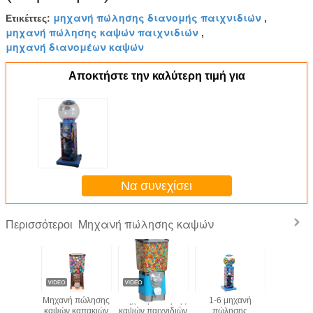
μηχανή πώλησης διανομής παιχνιδιών
Ετικέττες:
,
μηχανή πώλησης καψών παιχνιδιών
,
μηχανή διανομέων καψών
Αποκτήστε την καλύτερη τιμή για
Να συνεχίσει
Μηχανή πώλησης καψών
Περισσότεροι
ς 35mm
Μηχανή πώλησης
Μηχανή πώλησης
1-6 μηχανή
Ζωηρόχ
ιρών
καψών καπακιών
καψών παιχνιδιών
πώλησης
μηχανές 