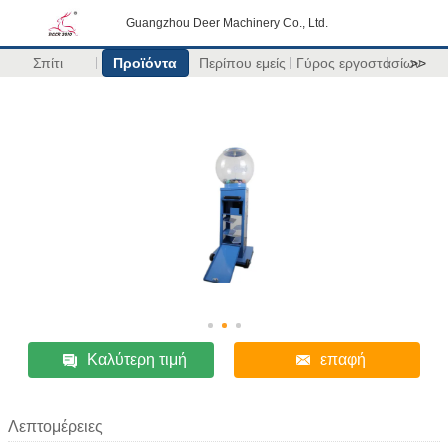
Guangzhou Deer Machinery Co., Ltd.
Σπίτι
Προϊόντα
Περίπου εμείς
Γύρος εργοστασίων
>>
Καλύτερη τιμή
επαφή
Λεπτομέρειες