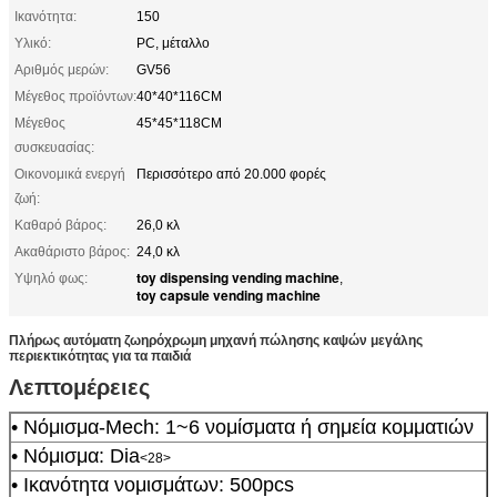
Ικανότητα:
150
Υλικό:
PC, μέταλλο
Αριθμός μερών:
GV56
Μέγεθος προϊόντων:
40*40*116CM
Μέγεθος
45*45*118CM
συσκευασίας:
Οικονομικά ενεργή
Περισσότερο από 20.000 φορές
ζωή:
Καθαρό βάρος:
26,0 κλ
Ακαθάριστο βάρος:
24,0 κλ
toy dispensing vending machine
Υψηλό φως:
,
toy capsule vending machine
Πλήρως αυτόματη ζωηρόχρωμη μηχανή πώλησης καψών μεγάλης
περιεκτικότητας για τα παιδιά
Λεπτομέρειες
• Νόμισμα-Mech: 1~6 νομίσματα ή σημεία κομματιών
• Νόμισμα: Dia
<28>
• Ικανότητα νομισμάτων: 500pcs