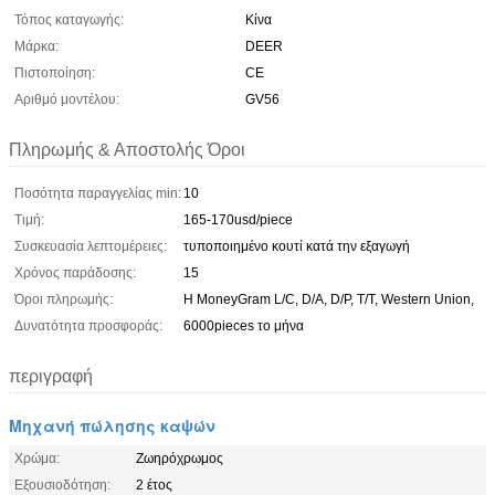
Τόπος καταγωγής:
Κίνα
Μάρκα:
DEER
Πιστοποίηση:
CE
Αριθμό μοντέλου:
GV56
Πληρωμής & Αποστολής Όροι
Ποσότητα παραγγελίας min:
10
Τιμή:
165-170usd/piece
Συσκευασία λεπτομέρειες:
τυποποιημένο κουτί κατά την εξαγωγή
Χρόνος παράδοσης:
15
Όροι πληρωμής:
Η MoneyGram L/C, D/A, D/P, T/T, Western Union,
Δυνατότητα προσφοράς:
6000pieces το μήνα
περιγραφή
Μηχανή πώλησης καψών
Χρώμα:
Ζωηρόχρωμος
Εξουσιοδότηση:
2 έτος