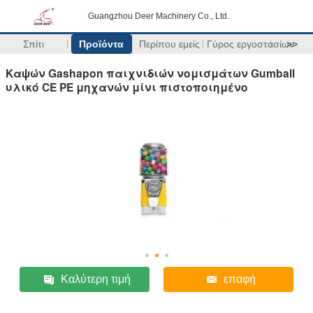
Guangzhou Deer Machinery Co., Ltd.
Σπίτι
Προϊόντα
Περίπου εμείς
Γύρος εργοστασίων
>>
Καψών Gashapon παιχνιδιών νομισμάτων Gumball
υλικό CE PE μηχανών μίνι πιστοποιημένο
Καλύτερη τιμή
επαφή