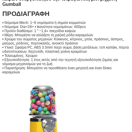
Gumball
ΠΡΟΔΙΑΓΡΑΦΗ
• Νόμισμα-Mech: 1~6 νομίσματα ή σημεία κομματιών
• Νόμισμα: Dia<28> • Ικανότητα νομισμάτων: 400pcs
• Προϊόν διαθέσιμο: 1 " ~1,4» παιχνίδια καψών
• Μέρη: Μπορέστε να αλλάξετε τη μαζική ρόδα καραμελών
• Χρώμα του σώματος μηχανών: Κόκκινος, κίτρινος, μπλε, πράσινος, άσπρος,
μαύρος, ρόδινος, πορτοκαλής, ανοικτό πράσινο
• Υλικό: Σφαίρα PC, ABS 3.5mm παχύ σώμα, βάση μετάλλων, τοπ καπάκι, πόρτα
υδατοπτώσεων, δαχτυλίδι, πλαστική χοάνη κραμάτων
• Τελειωμένος: Χρώμιο
• Εξουσιοδότηση: 1 έτος εκτός από την τεχνητή εξουσιοδότηση ζημίας και
νόμισμα-μηχανισμών για τη ζωή
• Παρατήρηση: Μπορέστε να προσθέσετε έναν μετρητή και έναν δίσκο
καραμελών