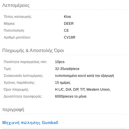
Λεπτομέρειες
Τόπος καταγωγής:
Κίνα
Μάρκα:
DEER
Πιστοποίηση:
CE
Αριθμό μοντέλου:
CV18R
Πληρωμής & Αποστολής Όροι
Ποσότητα παραγγελίας min:
10pcs
Τιμή:
32-35usd/piece
Συσκευασία λεπτομέρειες:
τυποποιημένο κουτί κατά την εξαγωγή
Χρόνος παράδοσης:
15 ημέρες
Όροι πληρωμής:
Η L/C, D/A, D/P, T/T, Western Union,
Δυνατότητα προσφοράς:
6000pieces το μήνα
περιγραφή
Μηχανή πώλησης Gumball