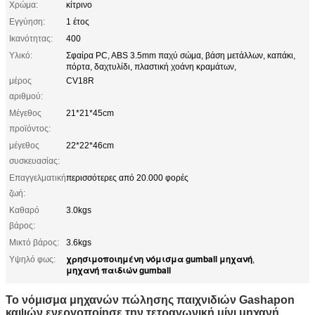
Χρώμα:
κίτρινο
Εγγύηση:
1 έτος
Ικανότητας:
400
Υλικό:
Σφαίρα PC, ABS 3.5mm παχύ σώμα, βάση μετάλλων, καπάκι,
πόρτα, δαχτυλίδι, πλαστική χοάνη κραμάτων,
μέρος
CV18R
αριθμού:
Μέγεθος
21*21*45cm
προϊόντος:
μέγεθος
22*22*46cm
συσκευασίας:
Επαγγελματική
περισσότερες από 20.000 φορές
ζωή:
Καθαρό
3.0kgs
βάρος:
Μικτό βάρος:
3.6kgs
χρησιμοποιημένη νόμισμα gumball μηχανή
Υψηλό φως:
,
μηχανή παιδιών gumball
Το νόμισμα μηχανών πώλησης παιχνιδιών Gashapon
καψών ενεργοποίησε την τετραγωνική μίνι μηχανή