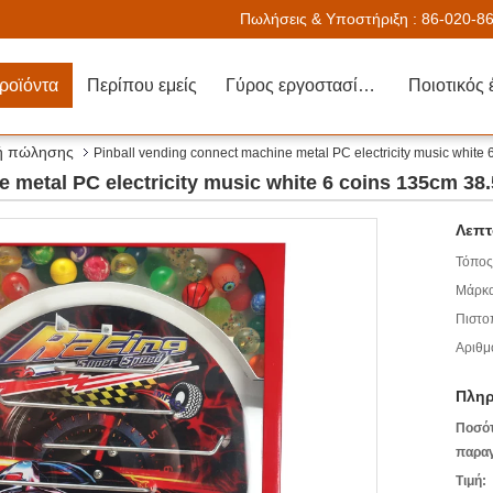
Πωλήσεις & Υποστήριξη :
86-020-8
ροϊόντα
Περίπου εμείς
Γύρος εργοστασίων
Ποιοτικός 
νή πώλησης
Pinball vending connect machine metal PC electricity music white
 metal PC electricity music white 6 coins 135cm 38
Λεπτ
Τόπος
Μάρκα
Πιστο
Αριθμ
Πληρ
Ποσό
παραγ
Τιμή: