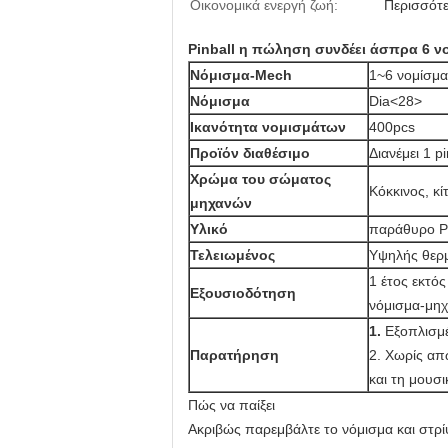
Οικονομικά ενεργή ζωή:
Περισσότ
Pinball η πώληση συνδέει άσπρα 6 ν
Νόμισμα-Mech
1~6 νομίσμα
Νόμισμα
Dia<28>
Ικανότητα νομισμάτων
400pcs
Προϊόν διαθέσιμο
Διανέμει 1 pi
Χρώμα του σώματος
Κόκκινος, κ
μηχανών
Υλικό
παράθυρο P
Τελειωμένος
Υψηλής θερ
1 έτος εκτό
Εξουσιοδότηση
νόμισμα-μηχ
1.
Εξοπλισμέ
Παρατήρηση
2. Χωρίς απ
και τη μουσι
Πώς να παίξει
Ακριβώς παρεμβάλτε το νόμισμα και στρί