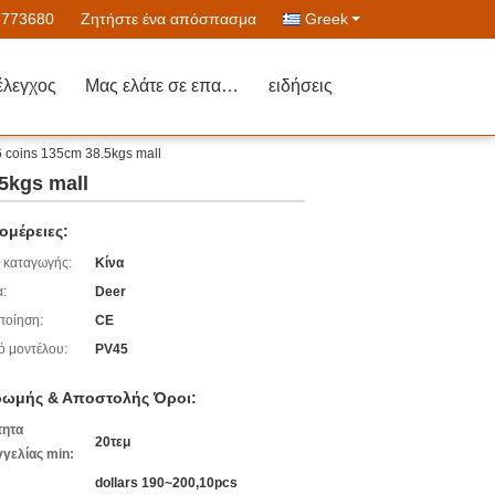
6773680
Ζητήστε ένα απόσπασμα
Greek
έλεγχος
Μας ελάτε σε επαφή με
ειδήσεις
 6 coins 135cm 38.5kgs mall
.5kgs mall
ομέρειες:
 καταγωγής:
Κίνα
:
Deer
ποίηση:
CE
ό μοντέλου:
PV45
ωμής & Αποστολής Όροι:
τητα
20τεμ
γελίας min:
dollars 190~200,10pcs