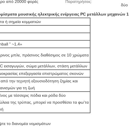
ερο από 20000 φορές
Παρατηρήσεις:
δύο
ομίσματα μουσικής ηλεκτρικής ενέργειας PC μετάλλων μηχανών 
τα ή σημεία κομματιών
nball " ~1,4»
ίτρινος μπλε, πράσινος διαθέσιμος σε 10 χρώματα
C εισαγωγών, σώμα μετάλλων, στάση μετάλλων
μοκρασίας επεξεργασία επιστρώματος σκονών
ς από την τεχνητή εξουσιοδότηση ζημίας και
ανισμών για τη ζωή
νος με τέσσερις πόδια και ρόδα δύο
ώλεια της τρύπας, μπορεί να προσθέσει τα φω'τα
κή
ψτε το διανομέα νομισμάτων