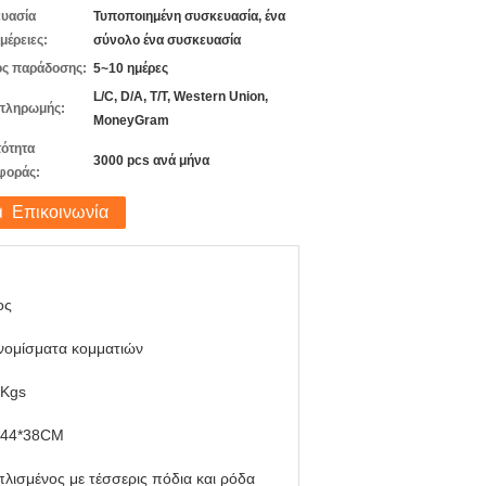
υασία
Τυποποιημένη συσκευασία, ένα
μέρειες:
σύνολο ένα συσκευασία
ς παράδοσης:
5~10 ημέρες
L/C, D/A, T/T, Western Union,
πληρωμής:
MoneyGram
ότητα
3000 pcs ανά μήνα
φοράς:
Επικοινωνία
ος
νομίσματα κομματιών
5Kgs
*44*38CM
λισμένος με τέσσερις πόδια και ρόδα