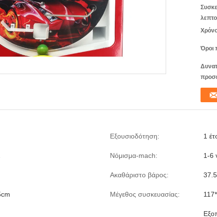
Συσκε
λεπτο
Χρόνο
Όροι 
Δυνατ
προσ
Εξουσιοδότηση:
1 έτ
Σ
Νόμισμα-mach:
1-6 
Ακαθάριστο βάρος:
37.
5cm
Μέγεθος συσκευασίας:
117
Εξοπ