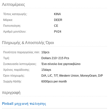
Λεπτομέρειες
Τόπος καταγωγής:
ΚΙΝΑ
Μάρκα:
DEER
Πιστοποίηση:
CE
Αριθμό μοντέλου:
PV24
Πληρωμής & Αποστολής Όροι
Ποσότητα παραγγελίας min:
10pcs
Τιμή:
Dollars 210~215 Pcs
Συσκευασία λεπτομέρειες:
Ένα σύνολο ένα χαρτοκιβώτιο
Χρόνος παράδοσης:
15days
Όροι πληρωμής:
D/A, L/C, T/T, Western Union, MoneyGram, D/P
Supply Ability:
6000pcs per month
περιγραφή
Pinball μηχανή πώλησης