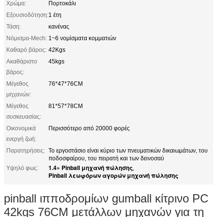
Χρώμα:
Πορτοκάλι
Εξουσιοδότηση:
1 έτη
Τάση:
κανένας
Νόμισμα-Mech:
1~6 νομίσματα κομματιών
Καθαρό βάρος:
42Kgs
Ακαθάριστο
45kgs
βάρος:
Μέγεθος
76*47*76CM
μηχανών:
Μέγεθος
81*57*78CM
συσκευασίας:
Οικονομικά
Περισσότερο από 20000 φορές
ενεργή ζωή:
Παρατηρήσεις:
Το εργοστάσιο είναι κύριο των πνευματικών δικαιωμάτων, του
ποδοσφαίρου, του πειρατή και των δεινοσαύ
1.4» Pinball μηχανή πώλησης
Υψηλό φως:
,
Pinball λεωφόρων αγορών μηχανή πώλησης
pinball ιπποδρομίων gumball κίτρινο PC
42kgs 76CM μετάλλων μηχανών για τη