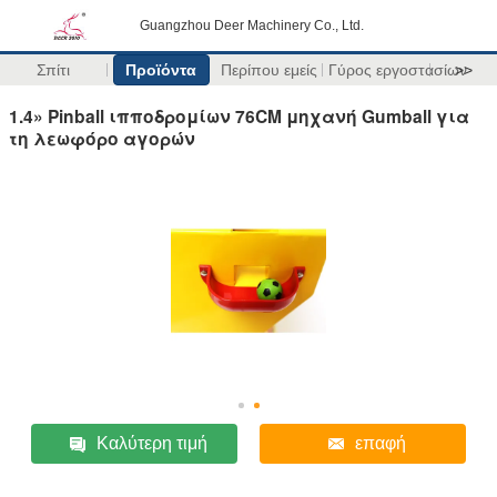
Guangzhou Deer Machinery Co., Ltd.
Σπίτι
Προϊόντα
Περίπου εμείς
Γύρος εργοστασίων
>>
1.4» Pinball ιπποδρομίων 76CM μηχανή Gumball για
τη λεωφόρο αγορών
Καλύτερη τιμή
επαφή