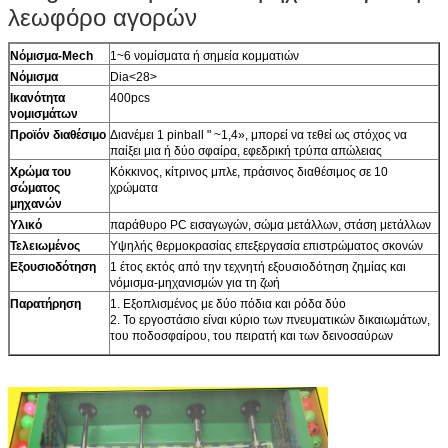
λεωφόρο αγορών
Νόμισμα-Mech
1~6 νομίσματα ή σημεία κομματιών
Νόμισμα
Dia<28>
Ικανότητα
400pcs
νομισμάτων
Προϊόν διαθέσιμο
Διανέμει 1 pinball " ~1,4», μπορεί να τεθεί ως στόχος να
παίξει μια ή δύο σφαίρα, εφεδρική τρύπα απώλειας
Χρώμα του
Κόκκινος, κίτρινος μπλε, πράσινος διαθέσιμος σε 10
σώματος
χρώματα
μηχανών
Υλικό
παράθυρο PC εισαγωγών, σώμα μετάλλων, στάση μετάλλων
Τελειωμένος
Υψηλής θερμοκρασίας επεξεργασία επιστρώματος σκονών
Εξουσιοδότηση
1 έτος εκτός από την τεχνητή εξουσιοδότηση ζημίας και
νόμισμα-μηχανισμών για τη ζωή
Παρατήρηση
1. Εξοπλισμένος με δύο πόδια και ρόδα δύο
2. Το εργοστάσιο είναι κύριο των πνευματικών δικαιωμάτων,
του ποδοσφαίρου, του πειρατή και των δεινοσαύρων