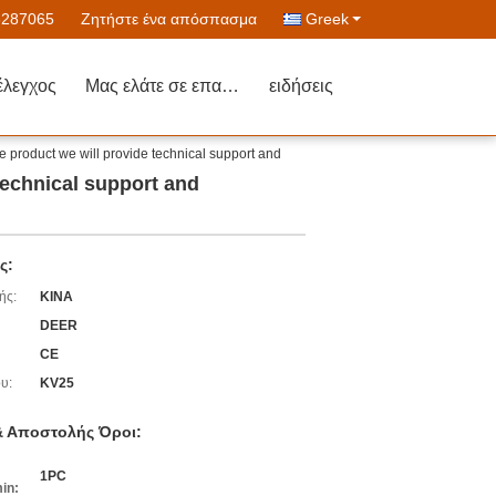
6287065
Ζητήστε ένα απόσπασμα
Greek
έλεγχος
Μας ελάτε σε επαφή με
ειδήσεις
the product we will provide technical support and
 technical support and
ς:
ής:
ΚΙΝΑ
DEER
CE
υ:
KV25
 Αποστολής Όροι:
1PC
in: