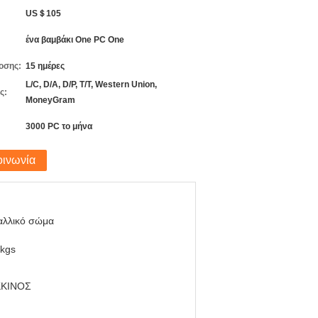
US＄105
ένα βαμβάκι One PC One
οσης:
15 ημέρες
L/C, D/A, D/P, T/T, Western Union,
ς:
MoneyGram
3000 PC το μήνα
οινωνία
αλλικό σώμα
5kgs
ΚΙΝΟΣ