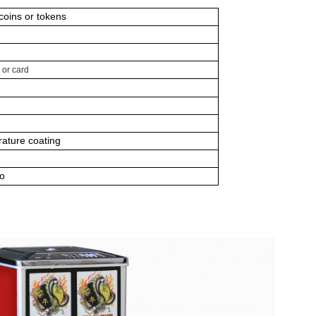
coins or tokens
 or card
ature coating
go