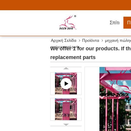
Σπίτι
Π
Αρχική Σελίδα
Προϊόντα
μηχανή πώλησ
replacement parts
We offer 1 for our products. If 
replacement parts