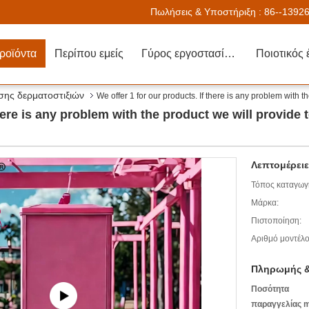
Πωλήσεις & Υποστήριξη :
86--1392
ροϊόντα
Περίπου εμείς
Γύρος εργοστασίων
Ποιοτικός 
ης δερματοστιξιών
We offer 1 for our products. If there is any problem with 
there is any problem with the product we will provide
Λεπτομέρειε
Τόπος καταγωγ
Μάρκα:
Πιστοποίηση:
Αριθμό μοντέλο
Πληρωμής &
Ποσότητα
παραγγελίας m