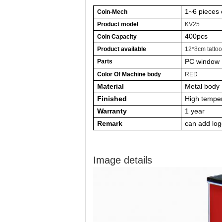
1~6 pieces 
Coin-Mech
Product model
KV25
40
0pcs
Coin Capacity
Product
available
12*8cm tattoo
PC window
Parts
Color Of Machine body
RED
Material
Metal body
Finished
High temper
Warranty
1 year
Remark
can
add lo
Image details